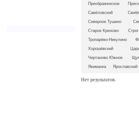
Преображенское
Пресн
Савёловский
Свибл
Северное Тушино
Се
Старое Крюково
Строг
Тропарёво-Никулино
Ф
Хорошёвский
Цар
Чертаново Южное
Щук
Якиманка
Ярославский
Нет результатов.