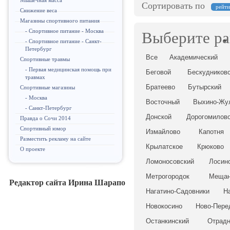
Мышечная масса
Сортировать по
рейт
Снижение веса
Магазины спортивного питания
- Спортивное питание - Москва
Выберите р
- Спортивное питание - Санкт-
Петербург
Все
Академический
Спортивные травмы
- Первая медицинская помощь при
Беговой
Бескудников
травмах
Братеево
Бутырский
Спортивные магазины
- Москва
Восточный
Выхино-Жу
- Санкт-Петербург
Донской
Дорогомилов
Правда о Сочи 2014
Спортивный юмор
Измайлово
Капотня
Разместить рекламу на сайте
Крылатское
Крюково
О проекте
Ломоносовский
Лосин
Метрогородок
Мещан
Редактор сайта Ирина Шарапо
Нагатино-Садовники
Н
Новокосино
Ново-Пере
Останкинский
Отрадн