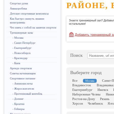
РАЙОНЕ, 
Спортзал дома
Аквааэробика
Детские спортивные комплексы
Как быстро скинуть лишние
Знаете тренажерный зал? Добавьт
килограммы
остальными!
Что взять с собой на занятия спортом
Тренажерные залы
Добавить тренажерный з
- Москва
- Санкт-Петербург
- Екатеринбург
- Новосибирск
Поиск
- Краснодар
- Киев
Аренда спортзала
Выберите город
Советы начинающим
Спортивное питание
Все
Санкт-П
Москва
- Аминокислоты
Владивосток
Владикавка
- Жиросжигатели
Екатеринбург
Ижевск
- Протеиновый коктейль
Набережные Челны
Нижн
Ростов-на-Дону
Рязань
- Допинг
Херсон
Челябинск
Ялт
- Креатин
- Гейнеры