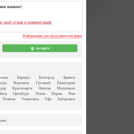
ие важно!
е свой отзыв и комментарий.
Информация для представителей фирм
на карте
ахань
Барнаул
Белгород
Брянск
огда
Воронеж
Грозный
Евпатория
одар
Красноярск
Липецк
Махачкала
Омск
Оренбург
Пенза
Пермь
Рим
Тюмень
Ульяновск
Уфа
Хабаровск
анию