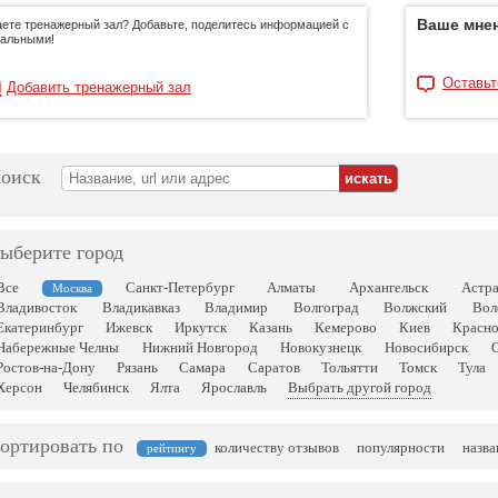
Ваше мнен
аете тренажерный зал? Добавьте, поделитесь информацией с
тальными!
Оставьт
Добавить тренажерный зал
оиск
ыберите город
Все
Санкт-Петербург
Алматы
Архангельск
Астр
Москва
Владивосток
Владикавказ
Владимир
Волгоград
Волжский
Вол
Екатеринбург
Ижевск
Иркутск
Казань
Кемерово
Киев
Красн
Набережные Челны
Нижний Новгород
Новокузнецк
Новосибирск
Ростов-на-Дону
Рязань
Самара
Саратов
Тольятти
Томск
Тула
Херсон
Челябинск
Ялта
Ярославль
Выбрать другой город
ортировать по
количеству отзывов
популярности
назв
рейтингу