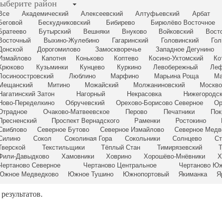
ыберите район
Все
Академический
Алексеевский
Алтуфьевский
Арбат
Беговой
Бескудниковский
Бибирево
Бирюлёво Восточное
Братеево
Бутырский
Вешняки
Внуково
Войковский
Вост
Восточный
Выхино-Жулебино
Гагаринский
Головинский
Гол
Донской
Дорогомилово
Замоскворечье
Западное Дегунино
Измайлово
Капотня
Коньково
Коптево
Косино-Ухтомский
Ко
Крюково
Кузьминки
Кунцево
Куркино
Левобережный
Леф
Лосиноостровский
Люблино
Марфино
Марьина Роща
Ма
Мещанский
Митино
Можайский
Молжаниновский
Москво
Нагатинский Затон
Нагорный
Некрасовка
Нижегородс
Ново-Переделкино
Обручевский
Орехово-Борисово Северное
Ор
Отрадное
Очаково-Матвеевское
Перово
Печатники
Пок
Пресненский
Проспект Вернадского
Раменки
Ростокино
Свиблово
Северное Бутово
Северное Измайлово
Северное Медв
Силино
Сокол
Соколиная Гора
Сокольники
Солнцево
Ст
Тверской
Текстильщики
Тёплый Стан
Тимирязевский
Фили-Давыдково
Хамовники
Ховрино
Хорошёво-Мнёвники
Х
Чертаново Северное
Чертаново Центральное
Чертаново Ю
Южное Медведково
Южное Тушино
Южнопортовый
Якиманка
Я
 результатов.