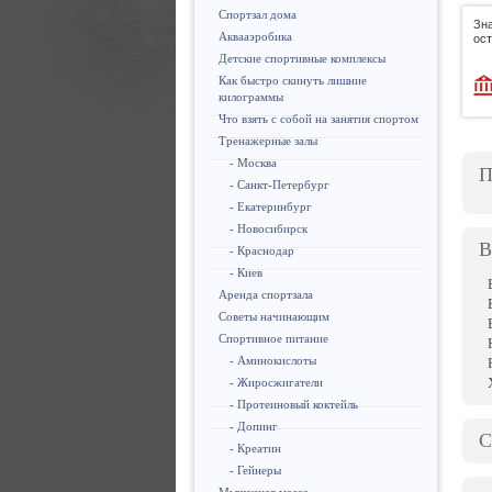
Спортзал дома
Зн
Аквааэробика
ос
Детские спортивные комплексы
Как быстро скинуть лишние
килограммы
Что взять с собой на занятия спортом
Тренажерные залы
- Москва
П
- Санкт-Петербург
- Екатеринбург
- Новосибирск
В
- Краснодар
- Киев
Аренда спортзала
Советы начинающим
Спортивное питание
- Аминокислоты
- Жиросжигатели
- Протеиновый коктейль
- Допинг
С
- Креатин
- Гейнеры