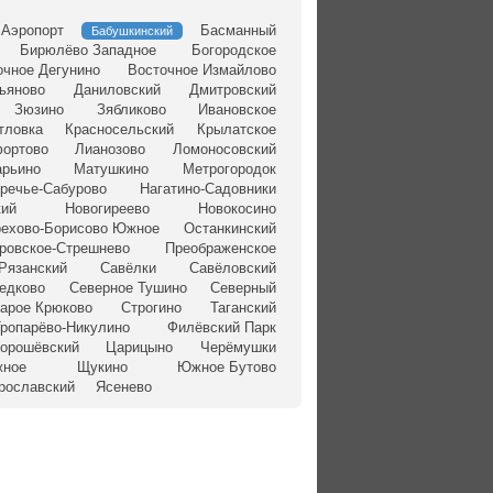
Аэропорт
Басманный
Бабушкинский
Бирюлёво Западное
Богородское
очное Дегунино
Восточное Измайлово
ьяново
Даниловский
Дмитровский
Зюзино
Зябликово
Ивановское
тловка
Красносельский
Крылатское
ортово
Лианозово
Ломоносовский
рьино
Матушкино
Метрогородок
речье-Сабурово
Нагатино-Садовники
кий
Новогиреево
Новокосино
ехово-Борисово Южное
Останкинский
ровское-Стрешнево
Преображенское
Рязанский
Савёлки
Савёловский
едково
Северное Тушино
Северный
арое Крюково
Строгино
Таганский
Тропарёво-Никулино
Филёвский Парк
орошёвский
Царицыно
Черёмушки
жное
Щукино
Южное Бутово
рославский
Ясенево