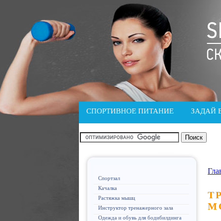
СПОРТИВНОЕ ПИТАНИЕ
ЗАДАЙ 
Гла
Спортзал
Качалка
Т
Растяжка мышц
М
Инструктор тренажерного зала
Одежда и обувь для бодибилдинга