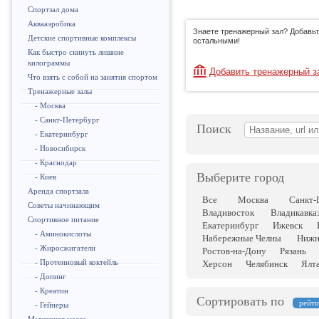
Спортзал дома
Аквааэробика
Знаете тренажерный зал? Добавьт
Детские спортивные комплексы
остальными!
Как быстро скинуть лишние
килограммы
Добавить тренажерный з
Что взять с собой на занятия спортом
Тренажерные залы
- Москва
- Санкт-Петербург
Поиск
- Екатеринбург
- Новосибирск
- Краснодар
Выберите город
- Киев
Аренда спортзала
Все
Москва
Санкт-
Советы начинающим
Владивосток
Владикавка
Спортивное питание
Екатеринбург
Ижевск
- Аминокислоты
Набережные Челны
Нижн
- Жиросжигатели
Ростов-на-Дону
Рязань
- Протеиновый коктейль
Херсон
Челябинск
Ялт
- Допинг
- Креатин
Сортировать по
рейт
- Гейнеры