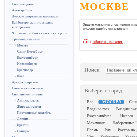
МОСКВЕ
Спортзал дома
Аквааэробика
Детские спортивные комплексы
Как быстро скинуть лишние
Знаете магазины спортивного пит
килограммы
информацией с остальными!
Что взять с собой на занятия спортом
Тренажерные залы
Добавить магазин
- Москва
- Санкт-Петербург
- Екатеринбург
- Новосибирск
Поиск
- Краснодар
- Киев
Аренда спортзала
Советы начинающим
Выберите город
Спортивное питание
Москва
- Аминокислоты
Все
Сан
- Жиросжигатели
Владивосток
Владикавка
- Протеиновый коктейль
Екатеринбург
Ижевск
- Допинг
Махачкала
Набережные 
- Креатин
Пермь
Рим
Ростов-на
- Гейнеры
Уфа
Хабаровск
Херсо