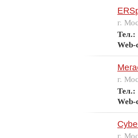
ERSp
г. Мо
Тел.:
Web-
Мега
г. Мо
Тел.:
Web-
Cybe
г. Мо