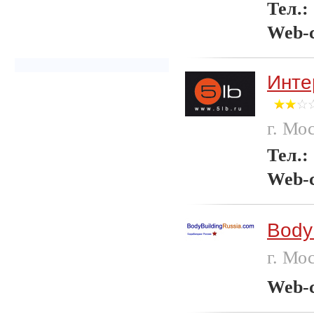
Тел.:
Web-
Инте
г. Мо
Тел.:
Web-
Body
г. Мо
Web-