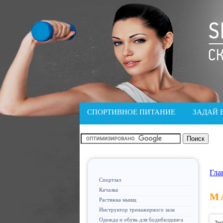
СПОРТИВНОЕ ПИТАНИЕ
ЗАДАЙ 
Гла
Спортзал
Качалка
М
Растяжка мышц
Инструктор тренажерного зала
Одежда и обувь для бодибилдинга
Зна