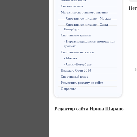
Мышечная масса
Снижение веса
Нет
Магазины спортивного питания
- Спортивное питание - Москва
- Спортивное питание - Санкт-
Петербург
Спортивные травмы
- Первая медицинская помощь при
травмах
Спортивные магазины
- Москва
- Санкт-Петербург
Н
Правда о Сочи 2014
Спортивный юмор
Разместить рекламу на сайте
О проекте
Редактор сайта Ирина Шарапо