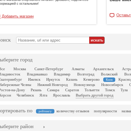
формацией с остальными!
Оставьт
Добавить магазин
оиск
ыберите город
Все
Москва
Санкт-Петербург
Алматы
Архангельск
Астр
Владивосток
Владикавказ
Владимир
Волгоград
Волжский
Вол
Екатеринбург
Ижевск
Иркутск
Казань
Кемерово
Красно
Киев
Набережные Челны
Нижний Новгород
Новокузнецк
Новосибирск
Ростов-на-Дону
Рязань
Самара
Саратов
Тольятти
Томск
Тула
Херсон
Челябинск
Ялта
Ярославль
Выбрать другой город
ортировать по
количеству отзывов
популярности
назв
рейтингу
ыберите район