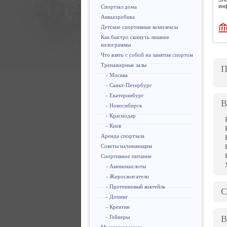
ин
Спортзал дома
Аквааэробика
Детские спортивные комплексы
Как быстро скинуть лишние
килограммы
Что взять с собой на занятия спортом
Тренажерные залы
П
- Москва
- Санкт-Петербург
- Екатеринбург
В
- Новосибирск
- Краснодар
- Киев
Аренда спортзала
Советы начинающим
Спортивное питание
- Аминокислоты
- Жиросжигатели
- Протеиновый коктейль
С
- Допинг
- Креатин
В
- Гейнеры