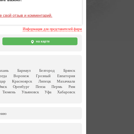
е свой отзыв и комментарий.
Информация для представителей фирм
на карте
ахань
Барнаул
Белгород
Брянск
огда
Воронеж
Грозный
Евпатория
дар
Красноярск
Липецк
Махачкала
Омск
Оренбург
Пенза
Пермь
Рим
Тюмень
Ульяновск
Уфа
Хабаровск
анию