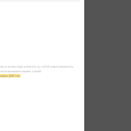
ак и полностью повлечет за собой ответственность.
использование наших статей.
спорту ДА!</a>