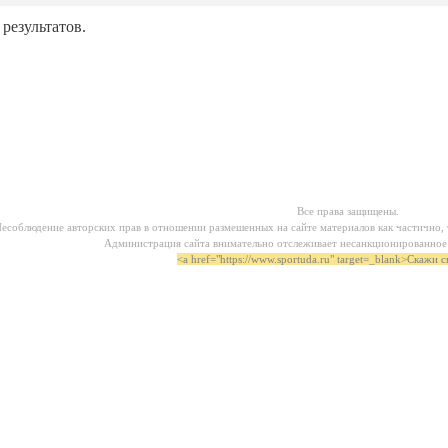
 результатов.
Все права защищены.
есоблюдение авторских прав в отношении размешенных на сайте материалов как частично, т
Администрация сайта внимательно отслеживает несанкционированное 
<a href="https://www.sportuda.ru" target=_blank>Скажи 