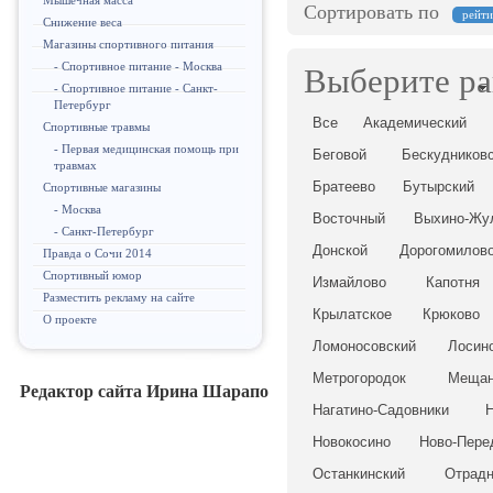
Мышечная масса
Сортировать по
рейт
Снижение веса
Магазины спортивного питания
- Спортивное питание - Москва
Выберите р
- Спортивное питание - Санкт-
Петербург
Все
Академический
Спортивные травмы
- Первая медицинская помощь при
Беговой
Бескудников
травмах
Братеево
Бутырский
Спортивные магазины
- Москва
Восточный
Выхино-Жу
- Санкт-Петербург
Донской
Дорогомилов
Правда о Сочи 2014
Спортивный юмор
Измайлово
Капотня
Разместить рекламу на сайте
Крылатское
Крюково
О проекте
Ломоносовский
Лосин
Метрогородок
Мещан
Редактор сайта Ирина Шарапо
Нагатино-Садовники
Новокосино
Ново-Пере
Останкинский
Отрадн