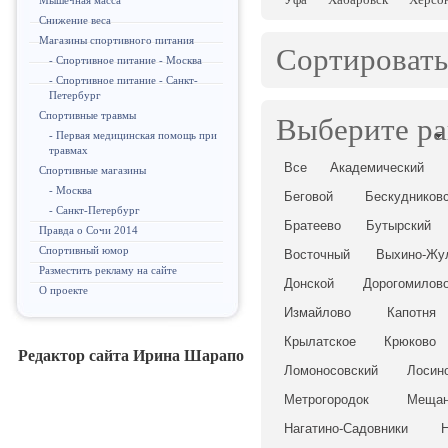
Мышечная масса
Снижение веса
Магазины спортивного питания
Сортировать
- Спортивное питание - Москва
- Спортивное питание - Санкт-
Петербург
Спортивные травмы
Выберите р
- Первая медицинская помощь при
травмах
Все
Академический
Спортивные магазины
- Москва
Беговой
Бескудников
- Санкт-Петербург
Братеево
Бутырский
Правда о Сочи 2014
Спортивный юмор
Восточный
Выхино-Жу
Разместить рекламу на сайте
Донской
Дорогомилов
О проекте
Измайлово
Капотня
Крылатское
Крюково
Редактор сайта Ирина Шарапо
Ломоносовский
Лосин
Метрогородок
Мещан
Нагатино-Садовники