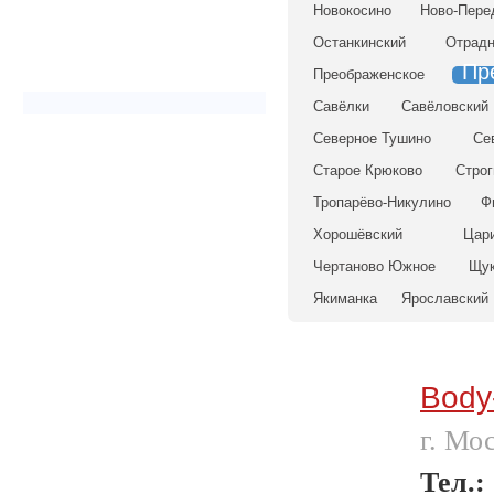
Новокосино
Ново-Пере
Останкинский
Отрадн
Пр
Преображенское
Савёлки
Савёловский
Северное Тушино
Се
Старое Крюково
Строг
Тропарёво-Никулино
Ф
Хорошёвский
Цар
Чертаново Южное
Щук
Якиманка
Ярославский
Body
г. Мо
Тел.: