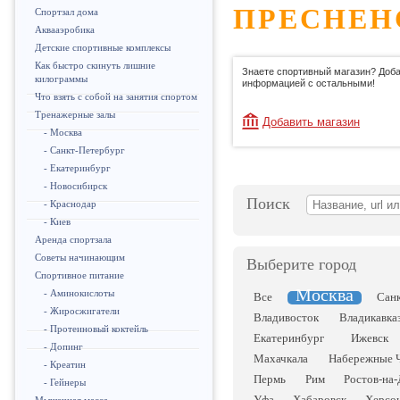
ПРЕСНЕН
Спортзал дома
Аквааэробика
Детские спортивные комплексы
Как быстро скинуть лишние
Знаете спортивный магазин? Доба
килограммы
информацией с остальными!
Что взять с собой на занятия спортом
Тренажерные залы
Добавить магазин
- Москва
- Санкт-Петербург
- Екатеринбург
- Новосибирск
Поиск
- Краснодар
- Киев
Аренда спортзала
Советы начинающим
Выберите город
Спортивное питание
Москва
- Аминокислоты
Все
Сан
- Жиросжигатели
Владивосток
Владикавка
- Протеиновый коктейль
Екатеринбург
Ижевск
- Допинг
Махачкала
Набережные 
- Креатин
Пермь
Рим
Ростов-на
- Гейнеры
Уфа
Хабаровск
Херсо