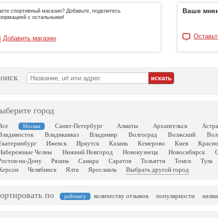
Ваше мнен
ете спортивный магазин? Добавьте, поделитесь
формацией с остальными!
Оставьт
Добавить магазин
оиск
ыберите город
Все
Санкт-Петербург
Алматы
Архангельск
Астр
Москва
Владивосток
Владикавказ
Владимир
Волгоград
Волжский
Вол
Екатеринбург
Ижевск
Иркутск
Казань
Кемерово
Киев
Красн
Набережные Челны
Нижний Новгород
Новокузнецк
Новосибирск
Ростов-на-Дону
Рязань
Самара
Саратов
Тольятти
Томск
Тула
Херсон
Челябинск
Ялта
Ярославль
Выбрать другой город
ортировать по
количеству отзывов
популярности
назв
рейтингу