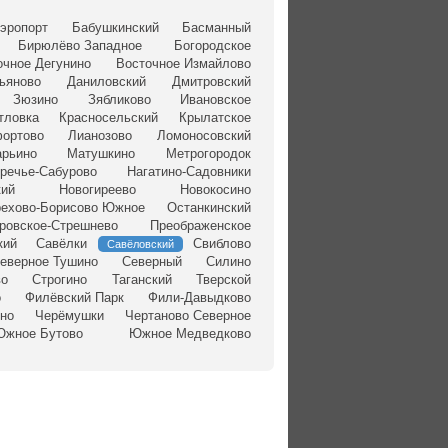
эропорт
Бабушкинский
Басманный
Бирюлёво Западное
Богородское
очное Дегунино
Восточное Измайлово
ьяново
Даниловский
Дмитровский
Зюзино
Зябликово
Ивановское
тловка
Красносельский
Крылатское
ортово
Лианозово
Ломоносовский
рьино
Матушкино
Метрогородок
речье-Сабурово
Нагатино-Садовники
кий
Новогиреево
Новокосино
ехово-Борисово Южное
Останкинский
ровское-Стрешнево
Преображенское
кий
Савёлки
Свиблово
Савёловский
еверное Тушино
Северный
Силино
во
Строгино
Таганский
Тверской
о
Филёвский Парк
Фили-Давыдково
но
Черёмушки
Чертаново Северное
жное Бутово
Южное Медведково