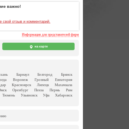
ие важно!
е свой отзыв и комментарий.
Информация для представителей фирм
на карте
ахань
Барнаул
Белгород
Брянск
огда
Воронеж
Грозный
Евпатория
одар
Красноярск
Липецк
Махачкала
Омск
Оренбург
Пенза
Пермь
Рим
Тюмень
Ульяновск
Уфа
Хабаровск
анию