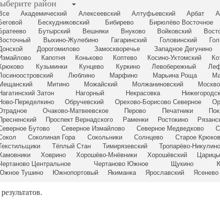
ыберите район
Все
Академический
Алексеевский
Алтуфьевский
Арбат
А
Беговой
Бескудниковский
Бибирево
Бирюлёво Восточное
Братеево
Бутырский
Вешняки
Внуково
Войковский
Вост
Восточный
Выхино-Жулебино
Гагаринский
Головинский
Гол
Донской
Дорогомилово
Замоскворечье
Западное Дегунино
Измайлово
Капотня
Коньково
Коптево
Косино-Ухтомский
Ко
Крюково
Кузьминки
Кунцево
Куркино
Левобережный
Леф
Лосиноостровский
Люблино
Марфино
Марьина Роща
Ма
Мещанский
Митино
Можайский
Молжаниновский
Москво
Нагатинский Затон
Нагорный
Некрасовка
Нижегородс
Ново-Переделкино
Обручевский
Орехово-Борисово Северное
Ор
Отрадное
Очаково-Матвеевское
Перово
Печатники
Пок
Пресненский
Проспект Вернадского
Раменки
Ростокино
Рязанс
Северное Бутово
Северное Измайлово
Северное Медведково
С
Сокол
Соколиная Гора
Сокольники
Солнцево
Старое Крюко
Текстильщики
Тёплый Стан
Тимирязевский
Тропарёво-Никулин
Хамовники
Ховрино
Хорошёво-Мнёвники
Хорошёвский
Царицы
Чертаново Центральное
Чертаново Южное
Щукино
Ю
Южное Тушино
Южнопортовый
Якиманка
Ярославский
Ясенево
 результатов.