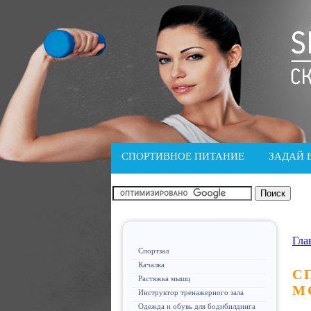
СПОРТИВНОЕ ПИТАНИЕ
ЗАДАЙ 
Гла
Спортзал
Качалка
С
Растяжка мышц
М
Инструктор тренажерного зала
Одежда и обувь для бодибилдинга