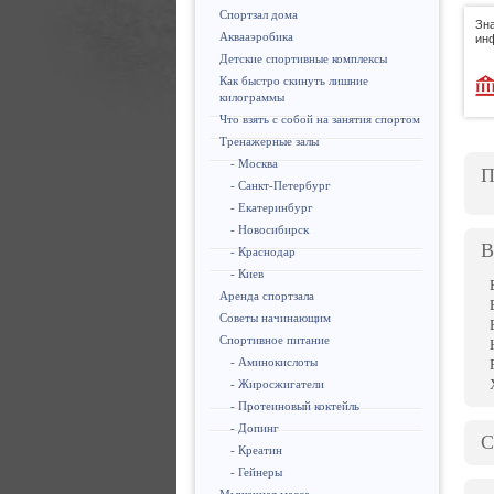
Спортзал дома
Зна
Аквааэробика
ин
Детские спортивные комплексы
Как быстро скинуть лишние
килограммы
Что взять с собой на занятия спортом
Тренажерные залы
- Москва
П
- Санкт-Петербург
- Екатеринбург
- Новосибирск
В
- Краснодар
- Киев
Аренда спортзала
Советы начинающим
Спортивное питание
- Аминокислоты
- Жиросжигатели
- Протеиновый коктейль
- Допинг
С
- Креатин
- Гейнеры