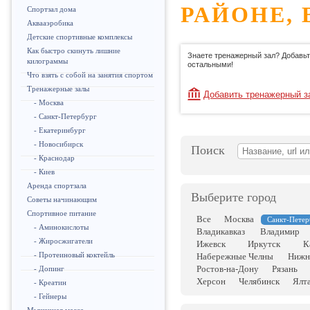
РАЙОНЕ, 
Спортзал дома
Аквааэробика
Детские спортивные комплексы
Как быстро скинуть лишние
Знаете тренажерный зал? Добавьт
килограммы
остальными!
Что взять с собой на занятия спортом
Тренажерные залы
Добавить тренажерный з
- Москва
- Санкт-Петербург
- Екатеринбург
- Новосибирск
Поиск
- Краснодар
- Киев
Аренда спортзала
Выберите город
Советы начинающим
Спортивное питание
Все
Москва
Санкт-Петер
- Аминокислоты
Владикавказ
Владимир
- Жиросжигатели
Ижевск
Иркутск
К
- Протеиновый коктейль
Набережные Челны
Нижн
Ростов-на-Дону
Рязань
- Допинг
Херсон
Челябинск
Ялт
- Креатин
- Гейнеры