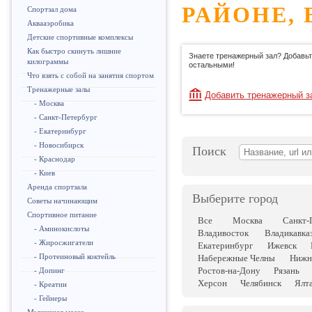
РАЙОНЕ, 
Спортзал дома
Аквааэробика
Детские спортивные комплексы
Как быстро скинуть лишние
Знаете тренажерный зал? Добавьт
килограммы
остальными!
Что взять с собой на занятия спортом
Тренажерные залы
Добавить тренажерный з
- Москва
- Санкт-Петербург
- Екатеринбург
- Новосибирск
Поиск
- Краснодар
- Киев
Аренда спортзала
Выберите город
Советы начинающим
Спортивное питание
Все
Москва
Санкт-
- Аминокислоты
Владивосток
Владикавка
- Жиросжигатели
Екатеринбург
Ижевск
- Протеиновый коктейль
Набережные Челны
Нижн
Ростов-на-Дону
Рязань
- Допинг
Херсон
Челябинск
Ялт
- Креатин
- Гейнеры