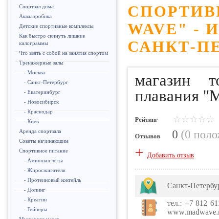
СПОРТИВ
Спортзал дома
Аквааэробика
WAVE" -
Детские спортивные комплексы
Как быстро скинуть лишние
САНКТ-П
килограммы
Что взять с собой на занятия спортом
Тренажерные залы
- Москва
магазин т
- Санкт-Петербург
плавания "
- Екатеринбург
- Новосибирск
- Краснодар
Рейтинг
- Киев
0
(
0 пол
Аренда спортзала
Отзывов
Советы начинающим
+
Спортивное питание
Добавить отзыв
- Аминокислоты
- Жиросжигатели
- Протеиновый коктейль
Санкт-Петербу
- Допинг
- Креатин
тел.: +7 812 61
- Гейнеры
www.madwave.