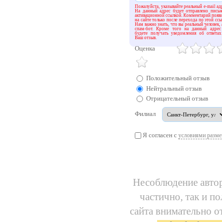
Пожалуйста, указывайте реальный e-mail ад
На данный адрес будет отправлено пись
активационной ссылкой. Комментарий появ
на сайте только после перехода по этой ссы
Нам важно знать, что вы реальный человек, 
спам-бот. Кроме того на данный адрес
будете получать уведомления об ответа
Ваш отзыв.
Оценка
Положительный отзыв
Нейтральный отзыв
Отрицательный отзыв
Филиал
Я согласен с
условиями разме
Несоблюдение автор
частично, так и п
сайта внимательно о