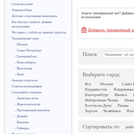
Спортзал дома
Аквааэробика
Знаете тренажерный зал? Добавьт
Детские спортивные комплексы
остальными!
Как быстро скинуть лишние
килограммы
Добавить тренажерный з
Что взять с собой на занятия спортом
Тренажерные залы
- Москва
- Санкт-Петербург
Поиск
- Екатеринбург
- Новосибирск
- Краснодар
Выберите город
- Киев
Аренда спортзала
Все
Москва
Санкт-
Советы начинающим
Владивосток
Владикавка
Спортивное питание
Екатеринбург
Ижевск
- Аминокислоты
Набережные Челны
Нижн
- Жиросжигатели
Ростов-на-Дону
Рязань
- Протеиновый коктейль
Херсон
Челябинск
Ялт
- Допинг
- Креатин
Сортировать по
рейт
- Гейнеры